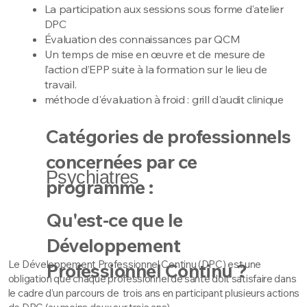
La participation aux sessions sous forme d'atelier
DPC
Évaluation des connaissances par QCM
Un temps de mise en œuvre et de mesure de
l’action d’EPP suite à la formation sur le lieu de
travail.
méthode d'évaluation à froid : grill d'audit clinique
Catégories de professionnels
concernées par ce
Psychiatres
programme :
Qu'est-ce que le
Développement
Le Développement Professionnel Continu (DPC) est une
Professionnel Continu ?
obligation que chaque professionnel de santé doit satisfaire dans
le cadre d’un parcours de trois ans en participant plusieurs actions