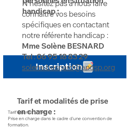
personnes en situation
N’hésitez pas à nous faire
handicap :
connaître vos besoins
spécifiques en contactant
notre référente handicap :
Mme Solène BESNARD
Tel :
06 95 18 83 29
Inscription
solene.besnard@anqsp.org
Tarif et modalités de prise
en charge :
Tarif salariés : 779€
Prise en charge dans le cadre d'une convention de
formation.