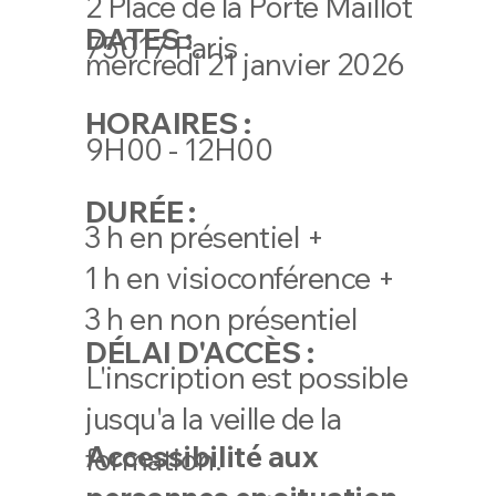
2 Place de la Porte Maillot
DATES :
​75017 Paris
mercredi 21 janvier 2026
HORAIRES :
9H00 - 12H00
DURÉE :
3 h en présentiel +
1 h en visioconférence +
3 h en non présentiel
DÉLAI D'ACCÈS :
L'inscription est possible
jusqu'a la veille de la
Accessibilité aux
formation.