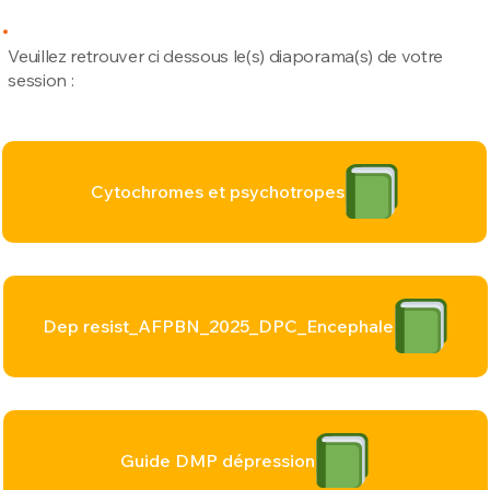
Veuillez retrouver ci dessous le(s) diaporama(s) de votre
session :
Cytochromes et psychotropes
Dep resist_AFPBN_2025_DPC_Encephale
Guide DMP dépression